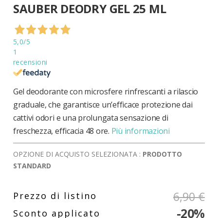
SAUBER DEODRY GEL 25 ML
all'inizio
della
galleria
di
5,0
/5
immagini
1
recensioni
Gel deodorante con microsfere rinfrescanti a rilascio
graduale, che garantisce un’efficace protezione dai
cattivi odori e una prolungata sensazione di
freschezza, efficacia 48 ore.
Più informazioni
OPZIONE DI ACQUISTO SELEZIONATA :
PRODOTTO
STANDARD
6,90 €
-20%