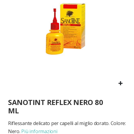
di
immagini
Vai
SANOTINT REFLEX NERO 80
all'inizio
della
ML
galleria
di
Riflessante delicato per capelli al miglio dorato. Colore:
immagini
Nero.
Più informazioni