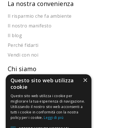
La nostra convenienza
Il risparmio che fa ambiente
Il nostro manifesto
Il blog
Perché fidarti
Vendi con noi
Chi siamo
×
Questo sito web utilizza
Chi Siamo
cookie
Sostegno e riconoscimenti
Questo sito web utilizza i cookie per
migliorare la tua esperienza di navigazione.
Servizio clienti
Utilizzando il nostro sito web acconsenti a
tutti i cookie in conformità con la nostra
FAQ
policy per i cookie.
Leggi di più
Riferimenti da controllare