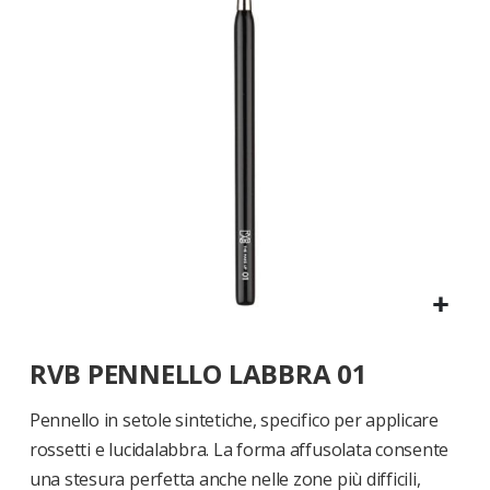
di
immagini
Vai
RVB PENNELLO LABBRA 01
all'inizio
della
galleria
Pennello in setole sintetiche, specifico per applicare
di
rossetti e lucidalabbra. La forma affusolata consente
immagini
una stesura perfetta anche nelle zone più difficili,