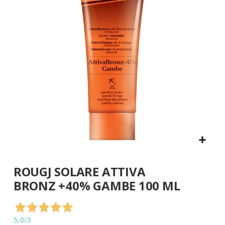
di
immagini
Vai
ROUGJ SOLARE ATTIVA
all'inizio
della
BRONZ +40% GAMBE 100 ML
galleria
di
immagini
5,0
/5