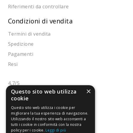
Riferimenti da controllare
Condizioni di vendita
Termini di vendita
Spedizione
Pagamenti
Resi
4,7
/5
×
Eccellente
Questo sito web utilizza
cookie
Questo sito web utilizza i cookie per
3.821
migliorare la tua esperienza di navigazione.
Recensioni
Utilizzando il nostro sito web acconsenti a
tutti i cookie in conformità con la nostra
policy per i cookie.
Leggi di più