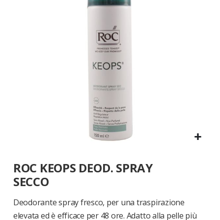
di
immagini
Vai
ROC KEOPS DEOD. SPRAY
all'inizio
della
SECCO
galleria
di
Deodorante spray fresco, per una traspirazione
immagini
elevata ed è efficace per 48 ore. Adatto alla pelle più