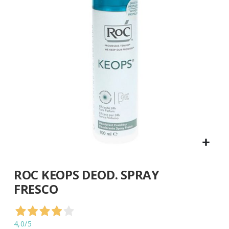
di
immagini
Vai
ROC KEOPS DEOD. SPRAY
all'inizio
della
FRESCO
galleria
di
immagini
4,0
/5