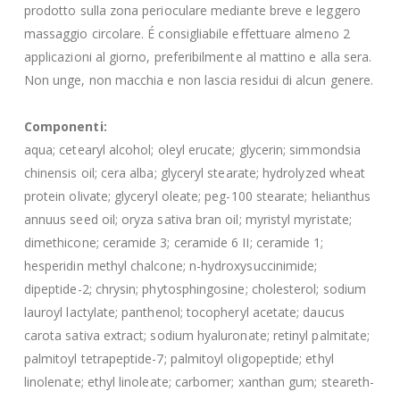
prodotto sulla zona perioculare mediante breve e leggero
massaggio circolare. É consigliabile effettuare almeno 2
applicazioni al giorno, preferibilmente al mattino e alla sera.
Non unge, non macchia e non lascia residui di alcun genere.
Componenti:
aqua; cetearyl alcohol; oleyl erucate; glycerin; simmondsia
chinensis oil; cera alba; glyceryl stearate; hydrolyzed wheat
protein olivate; glyceryl oleate; peg-100 stearate; helianthus
annuus seed oil; oryza sativa bran oil; myristyl myristate;
dimethicone; ceramide 3; ceramide 6 II; ceramide 1;
hesperidin methyl chalcone; n-hydroxysuccinimide;
dipeptide-2; chrysin; phytosphingosine; cholesterol; sodium
lauroyl lactylate; panthenol; tocopheryl acetate; daucus
carota sativa extract; sodium hyaluronate; retinyl palmitate;
palmitoyl tetrapeptide-7; palmitoyl oligopeptide; ethyl
linolenate; ethyl linoleate; carbomer; xanthan gum; steareth-