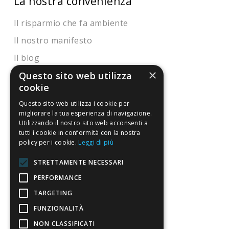
La nostra convenienza
Il risparmio che fa ambiente
Il nostro manifesto
Il blog
×
Perché fidarti
Questo sito web utilizza
cookie
Vendi con noi
Questo sito web utilizza i cookie per
migliorare la tua esperienza di navigazione.
Chi siamo
Utilizzando il nostro sito web acconsenti a
tutti i cookie in conformità con la nostra
Chi Siamo
policy per i cookie.
Leggi di più
Sostegno e riconoscimenti
STRETTAMENTE NECESSARI
PERFORMANCE
Servizio clienti
TARGETING
FAQ
FUNZIONALITÀ
Riferimenti da controllare
NON CLASSIFICATI