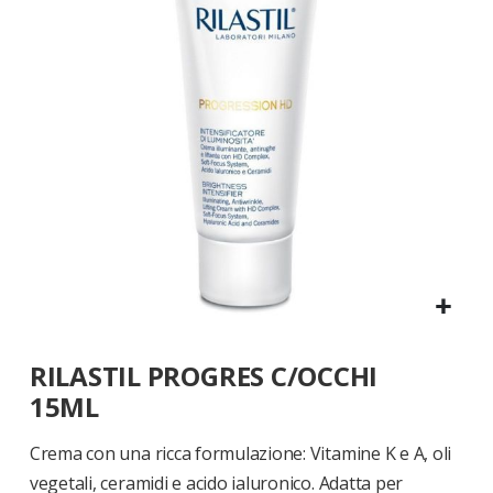
di
immagini
Vai
RILASTIL PROGRES C/OCCHI
all'inizio
della
15ML
galleria
di
Crema con una ricca formulazione: Vitamine K e A, oli
immagini
vegetali, ceramidi e acido ialuronico. Adatta per