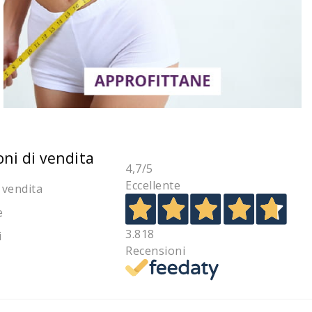
oni di vendita
4,7
/5
Eccellente
 vendita
e
3.818
i
Recensioni