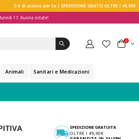
5 € di sconto per te
| SPEDIZIONE GRATIS OLTRE I 49,90€
a lunedì 17. Buona estate!
elemen
0
Carrello
Animali
Sanitari e Medicazioni
PITIVA
SPEDIZIONE GRATUITA
OLTRE I 49,90€
GARANTITA IN 24/48H