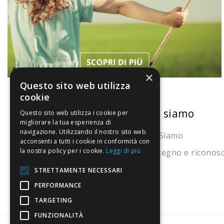
×
Questo sito web utilizza
cookie
La nostra convenienza
Chi siamo
Questo sito web utilizza i cookie per
migliorare la tua esperienza di
navigazione. Utilizzando il nostro sito web
Il risparmio che fa ambiente
Chi Siamo
acconsenti a tutti i cookie in conformità con
la nostra policy per i cookie.
Leggi di più
Il nostro manifesto
Sostegno e riconos
Il blog
STRETTAMENTE NECESSARI
PERFORMANCE
Perché fidarti
TARGETING
Vendi con noi
FUNZIONALITÀ