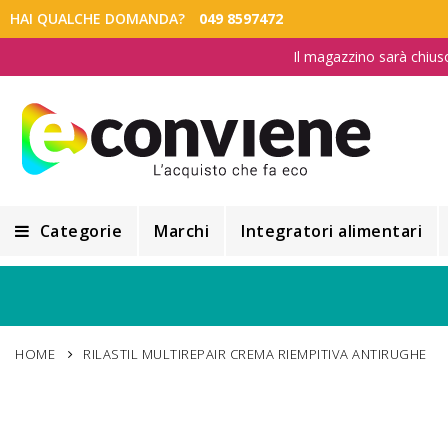
HAI QUALCHE DOMANDA?
049 8597472
Il magazzino sarà chius
Categorie
Marchi
Integratori alimentari
Integratori alimentari
Alimentazione e Dietetica
HOME
RILASTIL MULTIREPAIR CREMA RIEMPITIVA ANTIRUGHE
Cosmesi
Cosmetici Naturali