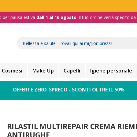
o per pausa estiva
dall'1 al 16 agosto
. Il tuo ordine verrà spedito d
Cosmesi
Make Up
Capelli
Igiene personale
OFFERTE ZERO_SPRECO - SCONTI OLTRE IL 50%
RILASTIL MULTIREPAIR CREMA RIEM
ANTIRUGHE