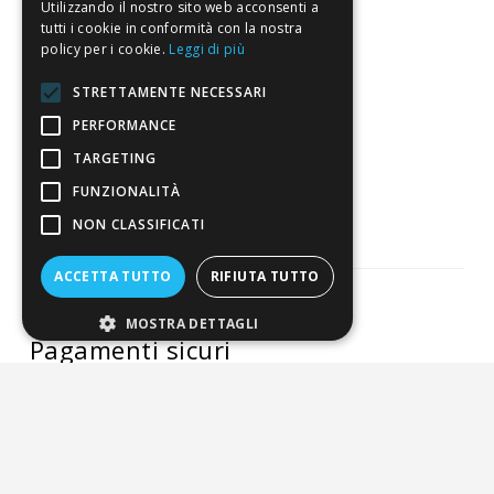
Utilizzando il nostro sito web acconsenti a
tutti i cookie in conformità con la nostra
policy per i cookie.
Leggi di più
4,7
/5
Eccellente
STRETTAMENTE NECESSARI
PERFORMANCE
TARGETING
3.821
Recensioni
FUNZIONALITÀ
NON CLASSIFICATI
ACCETTA TUTTO
RIFIUTA TUTTO
MOSTRA DETTAGLI
Pagamenti sicuri
ALDIGIÙ S.R.L. | Via Cortazzis 15 33100 - UDINE | SEDE