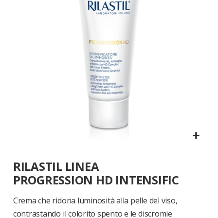
di
immagini
Vai
RILASTIL LINEA
all'inizio
della
PROGRESSION HD INTENSIFIC
galleria
di
Crema che ridona luminosità alla pelle del viso,
immagini
contrastando il colorito spento e le discromie