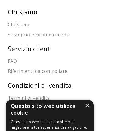
Chi siamo
Chi Siamo
Sostegno e riconoscimenti
Servizio clienti
FAQ
Riferimenti da controllare
Condizioni di vendita
Termini di vendita
×
Questo sito web utilizza
Spedizione
cookie
Pagamenti
Questo sito web utilizza i cookie per
Resi
migliorare la tua esperienza di navigazione.