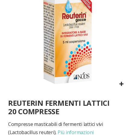
di
immagini
Vai
REUTERIN FERMENTI LATTICI
all'inizio
della
20 COMPRESSE
galleria
di
Compresse masticabili di fermenti lattici vivi
immagini
(Lactobacillus reuteri).
Più informazioni