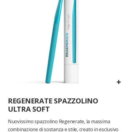
di
immagini
Vai
REGENERATE SPAZZOLINO
all'inizio
della
ULTRA SOFT
galleria
di
Nuovissimo spazzolino Regenerate, la massima
immagini
combinazione di sostanza e stile, creato in esclusivo