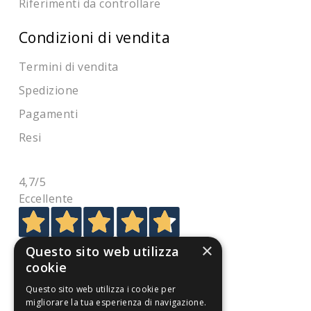
Riferimenti da controllare
Condizioni di vendita
Termini di vendita
Spedizione
Pagamenti
Resi
4,7
/5
Eccellente
3.818
×
Questo sito web utilizza
Recensioni
cookie
Questo sito web utilizza i cookie per
migliorare la tua esperienza di navigazione.