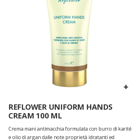
di
immagini
Vai
REFLOWER UNIFORM HANDS
all'inizio
della
CREAM 100 ML
galleria
di
Crema mani antimacchia formulata con burro di karité
immagini
e olio di argan dalle note proprietà idratanti ed