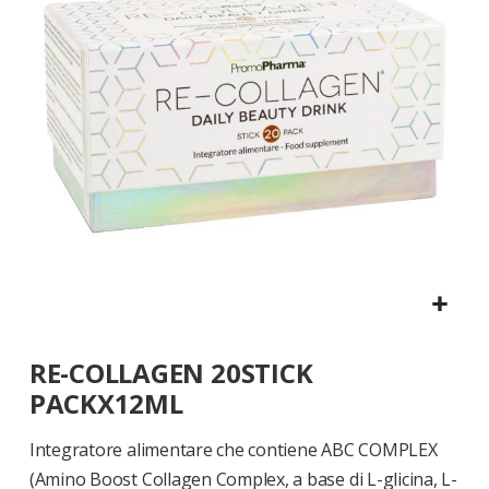
di
immagini
Vai
RE-COLLAGEN 20STICK
all'inizio
della
PACKX12ML
galleria
di
Integratore alimentare che contiene ABC COMPLEX
immagini
(Amino Boost Collagen Complex, a base di L-glicina, L-