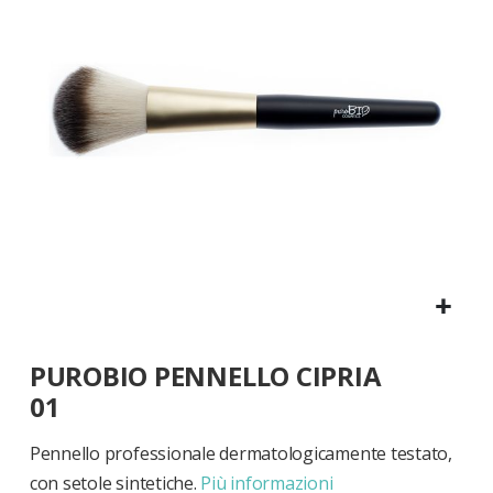
di
immagini
Vai
PUROBIO PENNELLO CIPRIA
all'inizio
della
01
galleria
di
Pennello professionale dermatologicamente testato,
immagini
con setole sintetiche.
Più informazioni