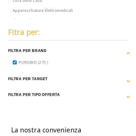
Cura della Casa
Apparecchiature Elettromedicali
Idee regalo
Fitra per:
Promozioni
categorie obsolete
Principi Attivi
FILTRA PER BRAND
items
PUROBIO
275
FILTRA PER TARGET
FILTRA PER TIPO OFFERTA
La nostra convenienza