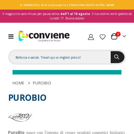
0498597472
| 5€ di sconto per te
| SPEDIZIONE GRATIS OLTRE I 49,90€
Il magazzino sarà chiuso per pausa estiva
dall'1 al 16 agosto
. Il tuo ordine verrà spedito da
lunedì 17. Buona estate!
elementi
0
Toggle
Carrello
Nav
HOME
PUROBIO
PUROBIO
PuroBio
nasce con l'intento di creare prodotti cosmetici biologici