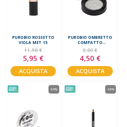
PUROBIO ROSSETTO
PUROBIO OMBRETTO
VIOLA MET 15
COMPATTO
ARGENTO SHIMMER
11,90 €
9,00 €
PACK 23
5,95 €
4,50 €
Special
Special
Price
Price
ACQUISTA
ACQUISTA
-50%
-50%