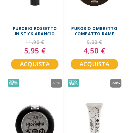
PUROBIO ROSSETTO
PUROBIO OMBRETTO
IN STICK ARANCIO
COMPATTO RAME
BRUCIATO 06
SHIMMER PACK 05
11,90 €
9,00 €
5,95 €
4,50 €
Special
Special
Price
Price
ACQUISTA
ACQUISTA
-50%
-50%