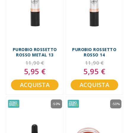
PUROBIO ROSSETTO
PUROBIO ROSSETTO
ROSSO METAL 13
ROSSO 14
11,90 €
11,90 €
5,95 €
5,95 €
Special
Special
Price
Price
ACQUISTA
ACQUISTA
-50%
-50%