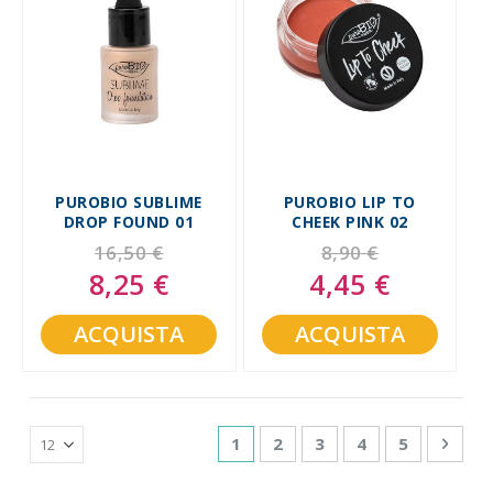
PUROBIO SUBLIME
PUROBIO LIP TO
DROP FOUND 01
CHEEK PINK 02
16,50 €
8,90 €
8,25 €
4,45 €
Special
Special
Price
Price
ACQUISTA
ACQUISTA
Pagina
Attualmente stai leggendo la p
Pagina
Pagina
Pagina
Pagina
Pagin
Succe
1
2
3
4
5