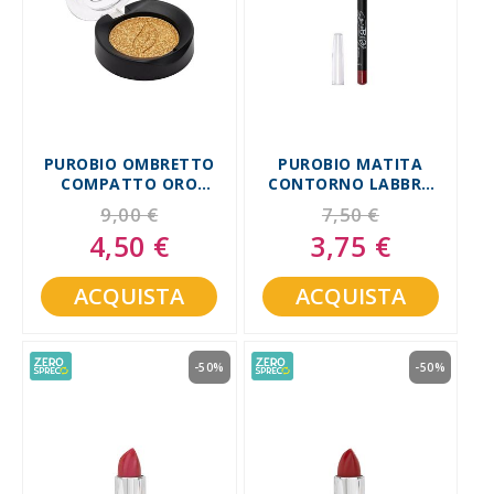
PUROBIO OMBRETTO
PUROBIO MATITA
COMPATTO ORO
CONTORNO LABBRA
SHIMMER PACK 24
ROSSO 47
9,00 €
7,50 €
4,50 €
3,75 €
Special
Special
Price
Price
ACQUISTA
ACQUISTA
-50%
-50%