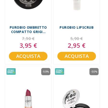
PUROBIO OMBRETTO
PUROBIO LIPSCRUB
COMPATTO GRIGIO
MATTE PACK 10
7,90 €
5,90 €
3,95 €
2,95 €
Special
Special
Price
Price
ACQUISTA
ACQUISTA
-50%
-50%