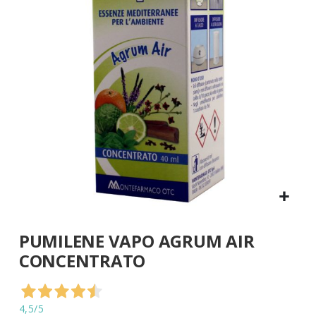
di
immagini
Vai
PUMILENE VAPO AGRUM AIR
all'inizio
della
CONCENTRATO
galleria
di
immagini
4,5
/5