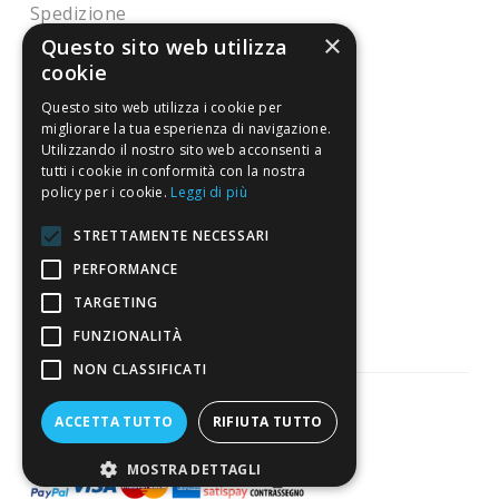
Spedizione
×
Questo sito web utilizza
Pagamenti
cookie
Resi
Questo sito web utilizza i cookie per
migliorare la tua esperienza di navigazione.
Utilizzando il nostro sito web acconsenti a
4,7
/5
tutti i cookie in conformità con la nostra
Eccellente
policy per i cookie.
Leggi di più
STRETTAMENTE NECESSARI
3.818
PERFORMANCE
Recensioni
TARGETING
FUNZIONALITÀ
NON CLASSIFICATI
ACCETTA TUTTO
RIFIUTA TUTTO
Pagamenti sicuri
MOSTRA DETTAGLI