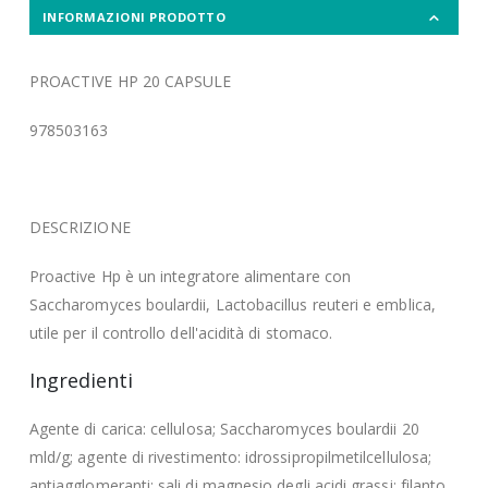
INFORMAZIONI PRODOTTO
PROACTIVE HP 20 CAPSULE
978503163
DESCRIZIONE
Proactive Hp è un integratore alimentare con
Saccharomyces boulardii, Lactobacillus reuteri e emblica,
utile per il controllo dell'acidità di stomaco.
Ingredienti
Agente di carica: cellulosa; Saccharomyces boulardii 20
mld/g; agente di rivestimento: idrossipropilmetilcellulosa;
antiagglomeranti: sali di magnesio degli acidi grassi; filanto