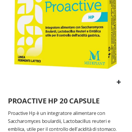
di
immagini
Vai
PROACTIVE HP 20 CAPSULE
all'inizio
della
galleria
Proactive Hp è un integratore alimentare con
di
Saccharomyces boulardii, Lactobacillus reuteri e
immagini
emblica, utile per il controllo dell'acidità di stomaco.