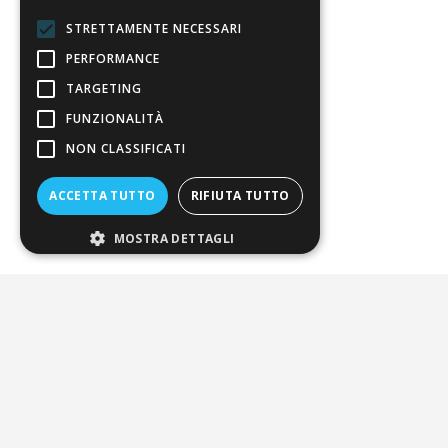
Il nostro manifesto
STRETTAMENTE NECESSARI
Il blog
PERFORMANCE
Perché fidarti
TARGETING
Vendi con noi
FUNZIONALITÀ
NON CLASSIFICATI
Chi siamo
ACCETTA TUTTO
RIFIUTA TUTTO
Chi Siamo
Sostegno e riconoscimenti
MOSTRA DETTAGLI
Servizio clienti
FAQ
Riferimenti da controllare
Condizioni di vendita