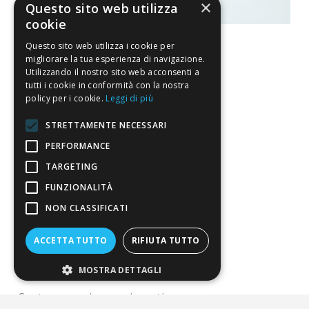
×
Questo sito web utilizza
cookie
Questo sito web utilizza i cookie per
migliorare la tua esperienza di navigazione.
Utilizzando il nostro sito web acconsenti a
La nostra convenienza
tutti i cookie in conformità con la nostra
policy per i cookie.
Leggi di più
Il risparmio che fa ambiente
STRETTAMENTE NECESSARI
Il nostro manifesto
PERFORMANCE
Il blog
TARGETING
Perché fidarti
FUNZIONALITÀ
NON CLASSIFICATI
Vendi con noi
ACCETTA TUTTO
RIFIUTA TUTTO
Chi siamo
MOSTRA DETTAGLI
Chi Siamo
Sostegno e riconoscimenti