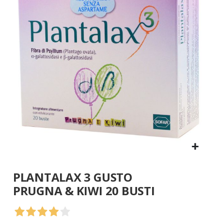
galleria
di
immagini
Vai
PLANTALAX 3 GUSTO
all'inizio
della
PRUGNA & KIWI 20 BUSTI
galleria
di
immagini