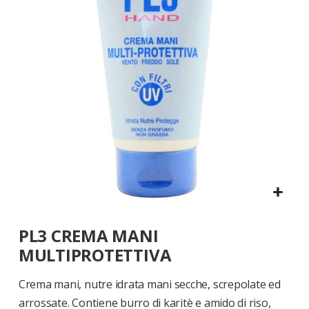
di
immagini
Vai
PL3 CREMA MANI
all'inizio
della
MULTIPROTETTIVA
galleria
di
Crema mani, nutre idrata mani secche, screpolate ed
immagini
arrossate. Contiene burro di karitè e amido di riso,