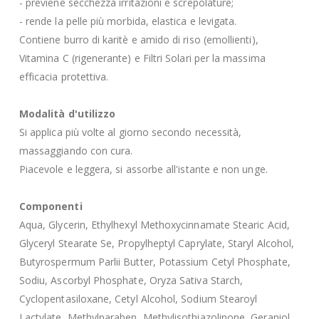
- previene secchezza irritazioni e screpolature;
- rende la pelle più morbida, elastica e levigata.
Contiene burro di karitè e amido di riso (emollienti),
Vitamina C (rigenerante) e Filtri Solari per la massima
efficacia protettiva.
Modalità d'utilizzo
Si applica più volte al giorno secondo necessità,
massaggiando con cura.
Piacevole e leggera, si assorbe all'istante e non unge.
Componenti
Aqua, Glycerin, Ethylhexyl Methoxycinnamate Stearic Acid,
Glyceryl Stearate Se, Propylheptyl Caprylate, Staryl Alcohol,
Butyrospermum Parlii Butter, Potassium Cetyl Phosphate,
Sodiu, Ascorbyl Phosphate, Oryza Sativa Starch,
Cyclopentasiloxane, Cetyl Alcohol, Sodium Stearoyl
Lactylate, Methylparaben, Methylisothiazolinone, Geraniol,