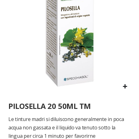
di
immagini
Vai
PILOSELLA 20 50ML TM
all'inizio
della
galleria
Le tinture madri si diluiscono generalmente in poca
di
acqua non gassata e il liquido va tenuto sotto la
immagini
lingua per circa 1 minuto per favorirne