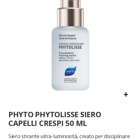
galleria
di
immagini
Vai
PHYTO PHYTOLISSE SIERO
all'inizio
della
CAPELLI CRESPI 50 ML
galleria
di
Siero stirante ultra-luminosità, creato per disciplinare
immagini