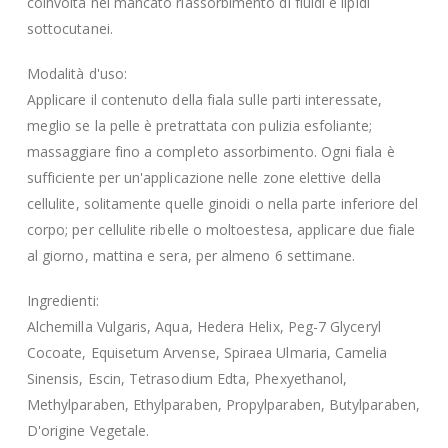
coinvolta nel mancato riassorbimento di fluidi e lipidi
sottocutanei.
Modalità d'uso:
Applicare il contenuto della fiala sulle parti interessate,
meglio se la pelle è pretrattata con pulizia esfoliante;
massaggiare fino a completo assorbimento. Ogni fiala è
sufficiente per un'applicazione nelle zone elettive della
cellulite, solitamente quelle ginoidi o nella parte inferiore del
corpo; per cellulite ribelle o moltoestesa, applicare due fiale
al giorno, mattina e sera, per almeno 6 settimane.
Ingredienti:
Alchemilla Vulgaris, Aqua, Hedera Helix, Peg-7 Glyceryl
Cocoate, Equisetum Arvense, Spiraea Ulmaria, Camelia
Sinensis, Escin, Tetrasodium Edta, Phexyethanol,
Methylparaben, Ethylparaben, Propylparaben, Butylparaben,
D'origine Vegetale.