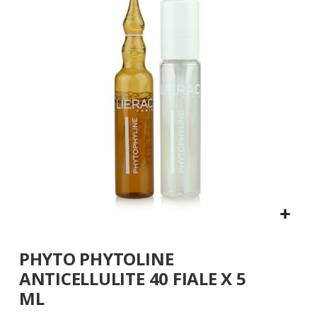
galleria
di
immagini
Vai
PHYTO PHYTOLINE
all'inizio
della
ANTICELLULITE 40 FIALE X 5
galleria
ML
di
immagini