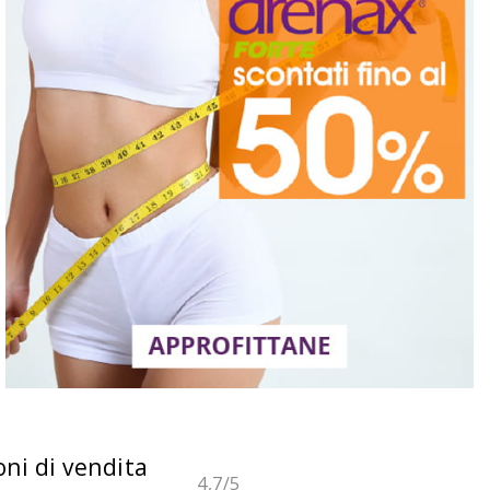
oni di vendita
4,7
/5