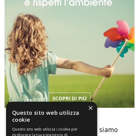
×
Questo sito web utilizza
cookie
La nostra convenienza
Chi siamo
Questo sito web utilizza i cookie per
migliorare la tua esperienza di