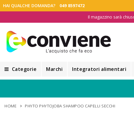
HAI QUALCHE DOMANDA?
049 8597472
Il magazzino sarà chius
Categorie
Marchi
Integratori alimentari
Integratori alimentari
Alimentazione e Dietetica
HOME
PHYTO PHYTOJOBA SHAMPOO CAPELLI SECCHI
Cosmesi
Cosmetici Naturali