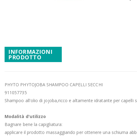
Promozioni
Vai
Mistery Box
all'inizio
della
galleria
di
immagini
INFORMAZIONI
PRODOTTO
PHYTO PHYTOJOBA SHAMPOO CAPELLI SECCHI
911057735
Shampoo all'olio di jojoba,ricco e altamente idratante per capelli sec
Modalità d'utilizzo
Bagnare bene la capigliatura:
applicare il prodotto massaggiando per ottenere una schiuma abbon