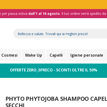
o per pausa estiva
dall'1 al 16 agosto
. Il tuo ordine verrà spedito d
Cosmesi
Make Up
Capelli
Igiene personale
OFFERTE ZERO_SPRECO - SCONTI OLTRE IL 50%
PHYTO PHYTOJOBA SHAMPOO CAPEL
SECCHI