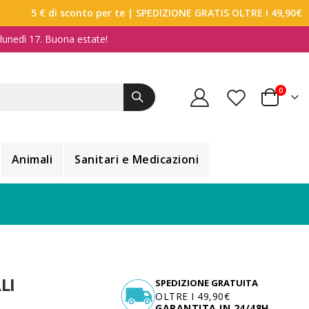
5 € di sconto per te
| SPEDIZIONE GRATIS OLTRE I 49,90€
a lunedì 17. Buona estate!
elemen
0
Carrello
Animali
Sanitari e Medicazioni
LI
SPEDIZIONE GRATUITA
OLTRE I 49,90€
GARANTITA IN 24/48H