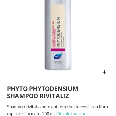
di
immagini
Vai
PHYTO PHYTODENSIUM
all'inizio
della
SHAMPOO RIVITALIZ
galleria
di
Shampoo rivitalizzante anti-età che ridensifica la fibra
immagini
capillare. Formato: 200 ml.
Più informazioni