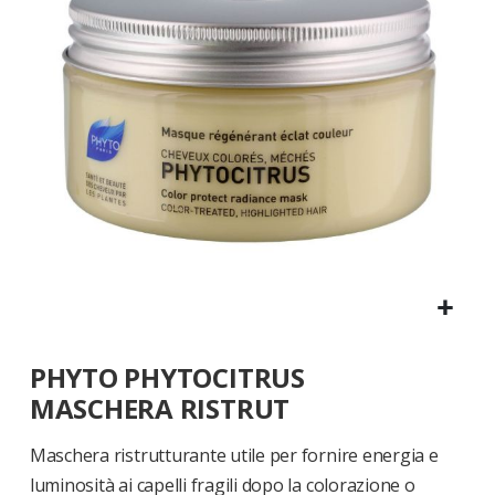
di
immagini
Vai
PHYTO PHYTOCITRUS
all'inizio
della
MASCHERA RISTRUT
galleria
di
Maschera ristrutturante utile per fornire energia e
immagini
luminosità ai capelli fragili dopo la colorazione o