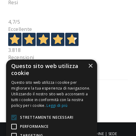
Resi
4,7
/5
Eccellente
3.818
Recensioni
×
Questo sito web utilizza
cookie
Questo sito web utilizza i cookie per
migliorare la tua esperienza di navigazione.
Utilizzando il nostro sito web acconsenti a
tutti i cookie in conformità con la nostra
Pagamenti sicuri
policy per i cookie.
Leggi di più
STRETTAMENTE NECESSARI
PERFORMANCE
ALDIGIÙ S.R.L. | Via Cortazzis 15 33100 - UDINE | SEDE
TARGETING