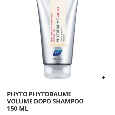
galleria
di
immagini
Vai
PHYTO PHYTOBAUME
all'inizio
della
VOLUME DOPO SHAMPOO
galleria
150 ML
di
immagini