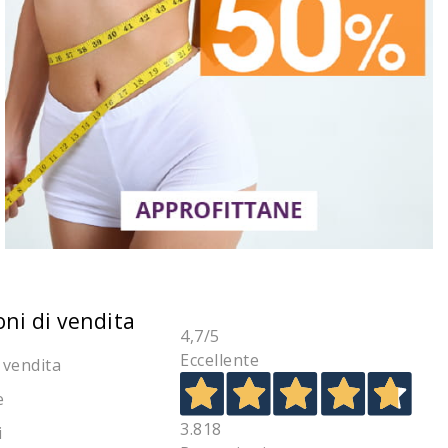
oni di vendita
4,7
/5
Eccellente
 vendita
e
3.818
i