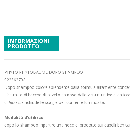
Promozioni
Vai
all'inizio
Mistery Box
della
galleria
di
INFORMAZIONI
immagini
PRODOTTO
PHYTO PHYTOBAUME DOPO SHAMPOO
922362708
Dopo shampoo colore splendente dalla formula altamente concentrata 
L’estratto di bacche di olivello spinoso dalle virtù nutritive e anti
di
hibiscus
richiude le scaglie per conferire luminosità.
Modalità d'utilizzo
dopo lo shampoo, ripartire una noce di prodotto sui capelli ben 