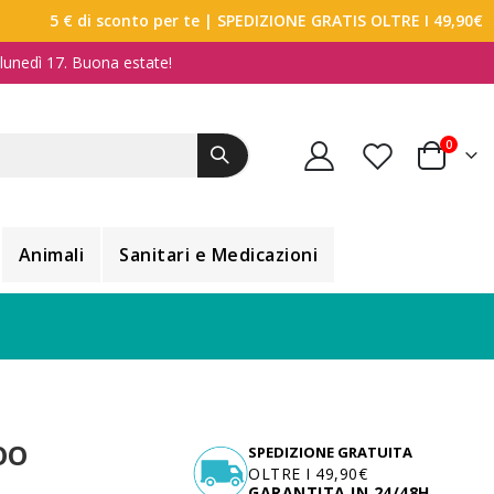
5 € di sconto per te
| SPEDIZIONE GRATIS OLTRE I 49,90€
a lunedì 17. Buona estate!
elemen
0
Carrello
Animali
Sanitari e Medicazioni
OO
SPEDIZIONE GRATUITA
OLTRE I 49,90€
GARANTITA IN 24/48H