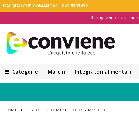
HAI QUALCHE DOMANDA?
049 8597472
Il magazzino sarà chius
Categorie
Marchi
Integratori alimentari
Integratori alimentari
Alimentazione e Dietetica
HOME
PHYTO PHYTOBAUME DOPO SHAMPOO
Cosmesi
Cosmetici Naturali