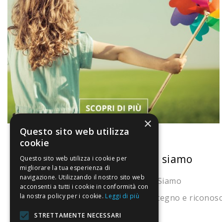
×
Questo sito web utilizza
cookie
La nostra convenienza
Chi siamo
Questo sito web utilizza i cookie per
migliorare la tua esperienza di
navigazione. Utilizzando il nostro sito web
Il risparmio che fa ambiente
Chi Siamo
acconsenti a tutti i cookie in conformità con
la nostra policy per i cookie.
Leggi di più
Il nostro manifesto
Sostegno e riconos
Il blog
STRETTAMENTE NECESSARI