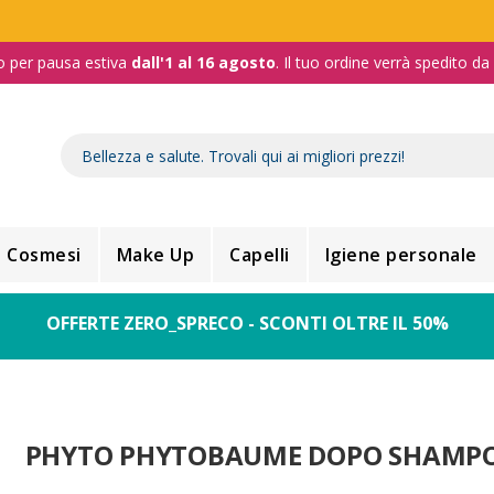
o per pausa estiva
dall'1 al 16 agosto
. Il tuo ordine verrà spedito d
Cosmesi
Make Up
Capelli
Igiene personale
OFFERTE ZERO_SPRECO - SCONTI OLTRE IL 50%
PHYTO PHYTOBAUME DOPO SHAMP