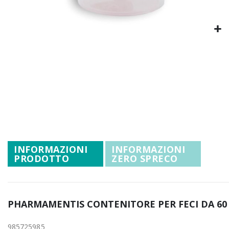
Promozioni
Mistery Box
Vai
all'inizio
della
galleria
di
immagini
INFORMAZIONI
INFORMAZIONI
PRODOTTO
ZERO SPRECO
PHARMAMENTIS CONTENITORE PER FECI DA 60
985725985