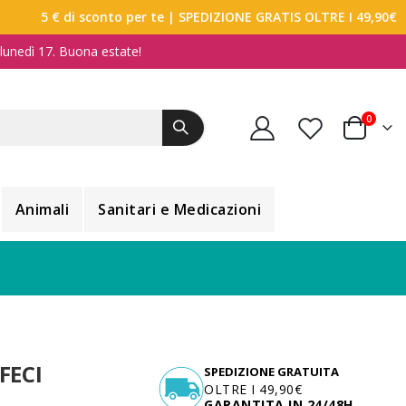
5 € di sconto per te
| SPEDIZIONE GRATIS OLTRE I 49,90€
a lunedì 17. Buona estate!
elemen
0
Carrello
Animali
Sanitari e Medicazioni
FECI
SPEDIZIONE GRATUITA
OLTRE I 49,90€
GARANTITA IN 24/48H