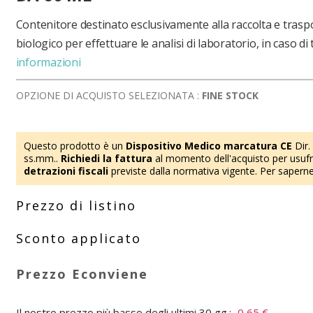
Contenitore destinato esclusivamente alla raccolta e tras
biologico per effettuare le analisi di laboratorio, in caso di t
informazioni
OPZIONE DI ACQUISTO SELEZIONATA :
FINE STOCK
Questo prodotto è un
Dispositivo Medico marcatura CE
Dir.
ss.mm..
Richiedi la fattura
al momento dell'acquisto per usufru
detrazioni fiscali
previste dalla normativa vigente. Per saperne
Il nostro prezzo più basso degli ultimi 30 gg.:
0,65 €