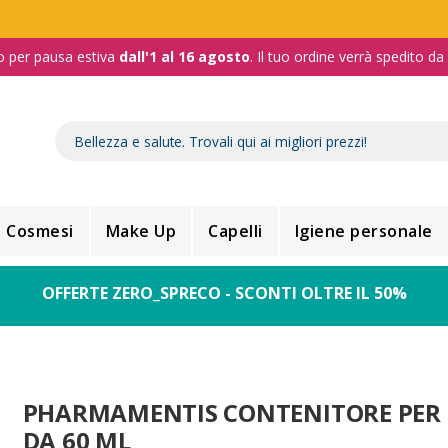
o per pausa estiva
dall'1 al 16 agosto
. Il tuo ordine verrà spedito d
Cosmesi
Make Up
Capelli
Igiene personale
OFFERTE ZERO_SPRECO - SCONTI OLTRE IL 50%
PHARMAMENTIS CONTENITORE PER 
DA 60 ML