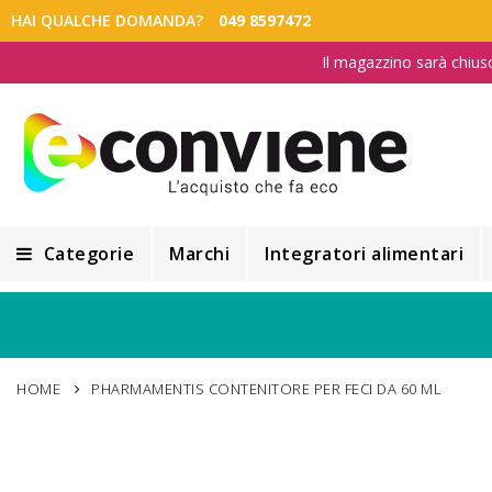
HAI QUALCHE DOMANDA?
049 8597472
Il magazzino sarà chius
Categorie
Marchi
Integratori alimentari
Integratori alimentari
Alimentazione e Dietetica
HOME
PHARMAMENTIS CONTENITORE PER FECI DA 60 ML
Cosmesi
Cosmetici Naturali