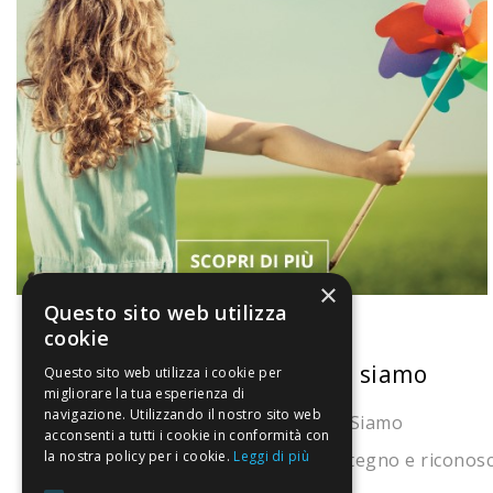
×
Questo sito web utilizza
cookie
La nostra convenienza
Chi siamo
Questo sito web utilizza i cookie per
migliorare la tua esperienza di
navigazione. Utilizzando il nostro sito web
Il risparmio che fa ambiente
Chi Siamo
acconsenti a tutti i cookie in conformità con
la nostra policy per i cookie.
Leggi di più
Il nostro manifesto
Sostegno e riconos