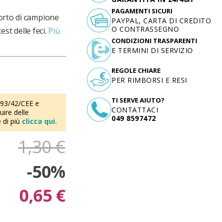
PAGAMENTI SICURI
porto di campione
PAYPAL, CARTA DI CREDITO
O CONTRASSEGNO
est delle feci.
Più
CONDIZIONI TRASPARENTI
E TERMINI DI SERVIZIO
REGOLE CHIARE
PER RIMBORSI E RESI
TI SERVE AIUTO?
 93/42/CEE e
CONTATTACI
ire delle
049 8597472
 di più
clicca qui.
1,30 €
-50%
0,65 €