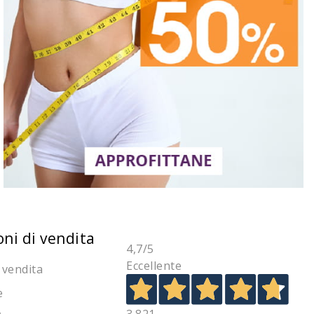
oni di vendita
4,7
/5
Eccellente
 vendita
e