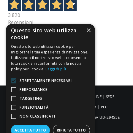
3.820
Recensioni
×
Questo sito web utilizza
cookie
Questo sito web utilizza i cookie per
migliorare la tua esperienza di navigazione.
Utilizzando il nostro sito web acconsenti a
tutti i cookie in conformità con la nostra
Pagamenti sicuri
policy per i cookie.
Leggi di più
STRETTAMENTE NECESSARI
PERFORMANCE
ALDIGIÙ S.R.L. | Via Cortazzis 15 33100 - UDINE | SEDE
TARGETING
OPERATIVA: Via del Progresso 3 - Padova | PEC:
FUNZIONALITÀ
NON CLASSIFICATI
aldigiusrl@pec.it | C.F. e P.IVA 02873920306 REA UD-294558
Capitale sociale: € 27.086,97
ACCETTA TUTTO
RIFIUTA TUTTO