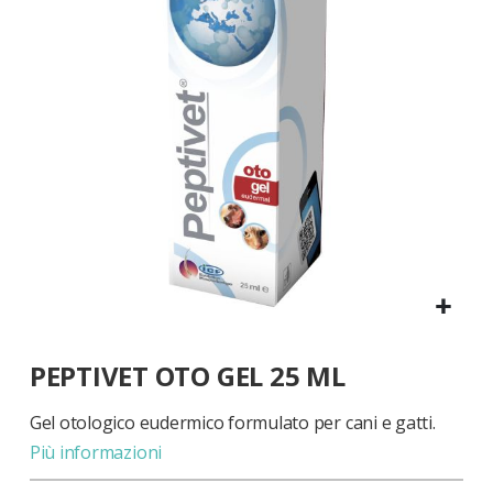
di
immagini
Vai
PEPTIVET OTO GEL 25 ML
all'inizio
della
galleria
Gel otologico eudermico formulato per cani e gatti.
di
Più informazioni
immagini