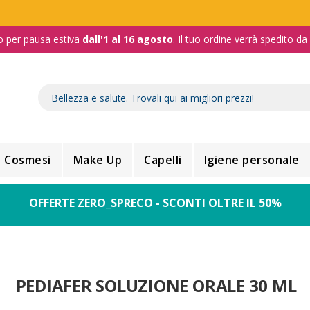
o per pausa estiva
dall'1 al 16 agosto
. Il tuo ordine verrà spedito d
Cosmesi
Make Up
Capelli
Igiene personale
OFFERTE ZERO_SPRECO - SCONTI OLTRE IL 50%
PEDIAFER SOLUZIONE ORALE 30 ML