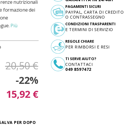
arenze nutrizionali
PAGAMENTI SICURI
le formazione dei
PAYPAL, CARTA DI CREDITO
O CONTRASSEGNO
zione
CONDIZIONI TRASPARENTI
ngue.
Più
E TERMINI DI SERVIZIO
REGOLE CHIARE
PER RIMBORSI E RESI
D
TI SERVE AIUTO?
20,50 €
CONTATTACI
049 8597472
-22%
15,92 €
SALVA PER DOPO