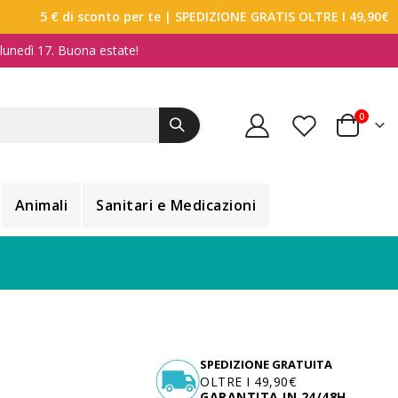
5 € di sconto per te
| SPEDIZIONE GRATIS OLTRE I 49,90€
a lunedì 17. Buona estate!
elemen
0
Carrello
Animali
Sanitari e Medicazioni
SPEDIZIONE GRATUITA
OLTRE I 49,90€
GARANTITA IN 24/48H