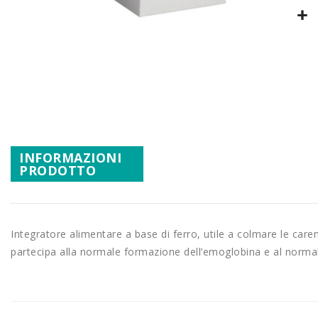
Promozioni
Mistery Box
Vai
all'inizio
della
galleria
di
immagini
INFORMAZIONI
PRODOTTO
Integratore alimentare a base di ferro, utile a colmare le caren
partecipa alla normale formazione dell’emoglobina e al normal