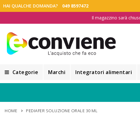
HAI QUALCHE DOMANDA?
049 8597472
Il magazzino sarà chius
Categorie
Marchi
Integratori alimentari
Integratori alimentari
Alimentazione e Dietetica
HOME
PEDIAFER SOLUZIONE ORALE 30 ML
Cosmesi
Cosmetici Naturali