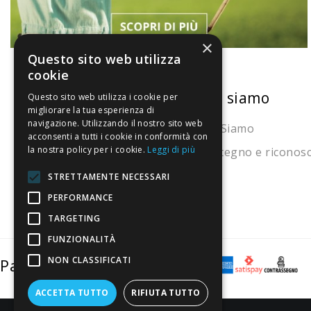
×
Questo sito web utilizza
cookie
La nostra convenienza
Chi siamo
Questo sito web utilizza i cookie per
migliorare la tua esperienza di
navigazione. Utilizzando il nostro sito web
Il risparmio che fa ambiente
Chi Siamo
acconsenti a tutti i cookie in conformità con
la nostra policy per i cookie.
Leggi di più
Il nostro manifesto
Sostegno e riconos
Il blog
STRETTAMENTE NECESSARI
Perché fidarti
PERFORMANCE
TARGETING
Vendi con noi
FUNZIONALITÀ
NON CLASSIFICATI
Pagamenti sicuri
ACCETTA TUTTO
RIFIUTA TUTTO