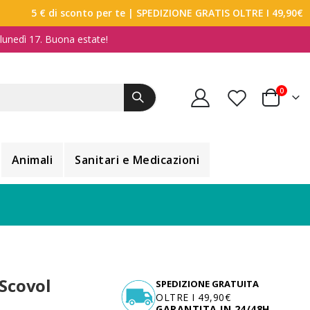
5 € di sconto per te
| SPEDIZIONE GRATIS OLTRE I 49,90€
a lunedì 17. Buona estate!
elemen
0
Carrello
Animali
Sanitari e Medicazioni
Scovol
SPEDIZIONE GRATUITA
OLTRE I 49,90€
GARANTITA IN 24/48H