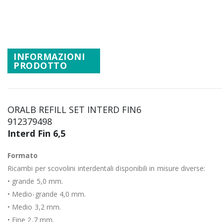
Vai
Promozioni
all'inizio
Mistery Box
della
galleria
di
INFORMAZIONI
PRODOTTO
immagini
ORALB REFILL SET INTERD FIN6
912379498
Interd Fin 6,5
Formato
Ricambi per scovolini interdentali disponibili in misure diverse:
• grande 5,0 mm.
• Medio-grande 4,0 mm.
• Medio 3,2 mm.
• Fine 2,7 mm.