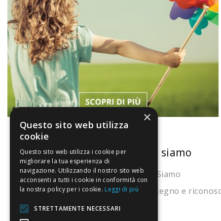
×
Questo sito web utilizza
cookie
La nostra convenienza
Chi siamo
Questo sito web utilizza i cookie per
migliorare la tua esperienza di
navigazione. Utilizzando il nostro sito web
Il risparmio che fa ambiente
Chi Siamo
acconsenti a tutti i cookie in conformità con
la nostra policy per i cookie.
Leggi di più
Il nostro manifesto
Sostegno e riconos
Il blog
STRETTAMENTE NECESSARI