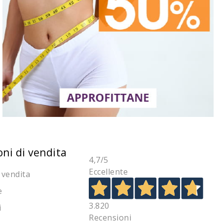
oni di vendita
4,7
/5
Eccellente
 vendita
e
3.820
i
Recensioni