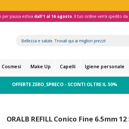
o per pausa estiva
dall'1 al 16 agosto
. Il tuo ordine verrà spedito d
Cosmesi
Make Up
Capelli
Igiene personale
OFFERTE ZERO_SPRECO - SCONTI OLTRE IL 50%
ORALB REFILL Conico Fine 6.5mm 12 