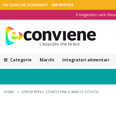
HAI QUALCHE DOMANDA?
049 8597472
Il magazzino sarà chius
Categorie
Marchi
Integratori alimentari
Integratori alimentari
Alimentazione e Dietetica
HOME
ORALB REFILL CONICO FINE 6.5MM 12 SCOVOL
Cosmesi
Cosmetici Naturali