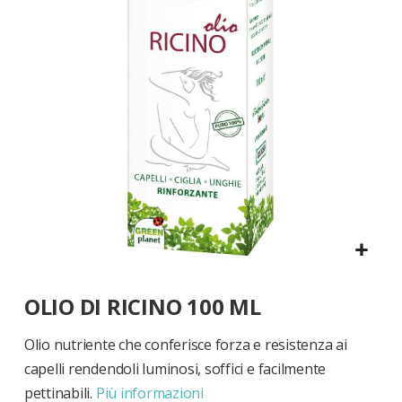
di
immagini
Vai
OLIO DI RICINO 100 ML
all'inizio
della
galleria
Olio nutriente che conferisce forza e resistenza ai
di
capelli rendendoli luminosi, soffici e facilmente
immagini
pettinabili.
Più informazioni