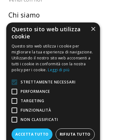
Chi siamo
×
Chi Siamo
Questo sito web utilizza
cookie
Sostegno e riconoscimenti
Questo sito web utilizza i cookie per
migliorare la tua esperienza di navigazione.
Servizio clienti
Utilizzando il nostro sito web acconsenti a
tutti i cookie in conformità con la nostra
FAQ
policy per i cookie.
Leggi di più
Riferimenti da controllare
STRETTAMENTE NECESSARI
PERFORMANCE
Condizioni di vendita
TARGETING
Termini di vendita
FUNZIONALITÀ
Spedizione
NON CLASSIFICATI
Pagamenti
ACCETTA TUTTO
RIFIUTA TUTTO
Resi