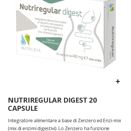
di
immagini
Vai
NUTRIREGULAR DIGEST 20
all'inizio
della
CAPSULE
galleria
di
Integratore alimentare a base di Zenzero ed Enzi-mix
immagini
(mix di enzimi digestivi). Lo Zenzero ha funzione