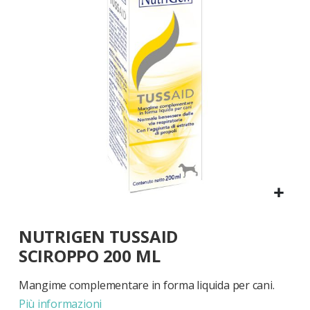
di
immagini
Vai
NUTRIGEN TUSSAID
all'inizio
della
SCIROPPO 200 ML
galleria
di
Mangime complementare in forma liquida per cani.
immagini
Più informazioni