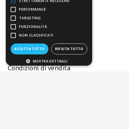
STRETTAMENTE NECESSARI
Chi Siamo
PERFORMANCE
Sostegno e riconoscimenti
TARGETING
FUNZIONALITÀ
Servizio clienti
NON CLASSIFICATI
FAQ
ACCETTA TUTTO
RIFIUTA TUTTO
Riferimenti da controllare
MOSTRA DETTAGLI
Condizioni di vendita
Termini di vendita
Spedizione
Pagamenti
Resi
4,7
/5