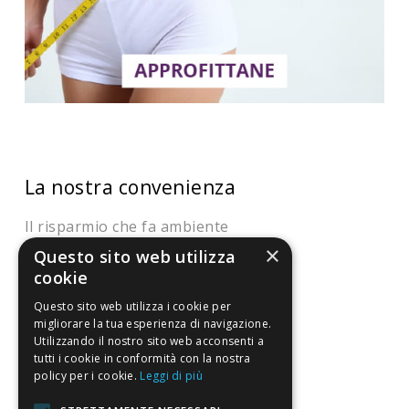
La nostra convenienza
Il risparmio che fa ambiente
×
Questo sito web utilizza
Il nostro manifesto
cookie
Il blog
Questo sito web utilizza i cookie per
Perché fidarti
migliorare la tua esperienza di navigazione.
Utilizzando il nostro sito web acconsenti a
Vendi con noi
tutti i cookie in conformità con la nostra
policy per i cookie.
Leggi di più
Chi siamo