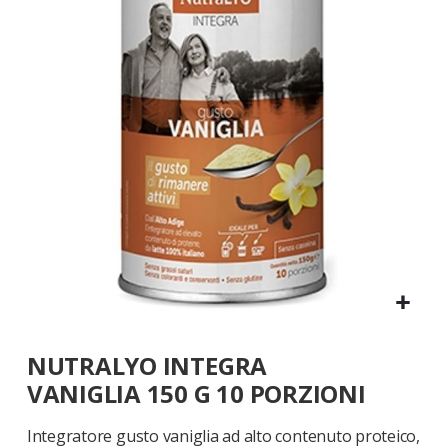
galleria
di
immagini
Vai
NUTRALYO INTEGRA
all'inizio
della
VANIGLIA 150 G 10 PORZIONI
galleria
di
Integratore gusto vaniglia ad alto contenuto proteico,
immagini