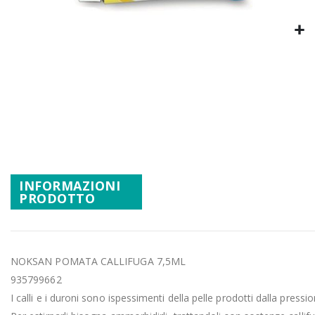
Promozioni
Mistery Box
Vai
all'inizio
della
galleria
di
immagini
INFORMAZIONI
PRODOTTO
NOKSAN POMATA CALLIFUGA 7,5ML
935799662
I calli e i duroni sono ispessimenti della pelle prodotti dalla pressio