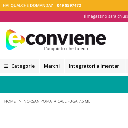
HAI QUALCHE DOMANDA?
049 8597472
Il magazzino sarà chius
Categorie
Marchi
Integratori alimentari
Integratori alimentari
Alimentazione e Dietetica
HOME
NOKSAN POMATA CALLIFUGA 7,5 ML
Cosmesi
Cosmetici Naturali