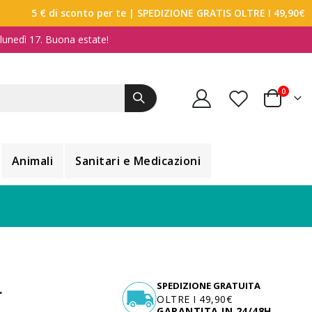
5 € di sconto per te
| SPEDIZIONE GRATIS OLTRE I 49,90€
a lunedì 17. Buona estate!
elemen
0
Carrello
Animali
Sanitari e Medicazioni
L
SPEDIZIONE GRATUITA
OLTRE I 49,90€
GARANTITA IN 24/48H