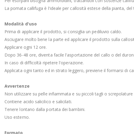
Per estirparli bisogna ammorbidirli, trattandoli con sostenze cal
La pomata callifuga è l'ideale per callosità estese della pianta, del 
Modalità d'uso
Prima di applicare il prodotto, si consiglia un pediluvio caldo.
Asciugare molto bene la parte ed applicare il prodotto sulla callosi
Applicare ogni 12 ore.
Dopo 36-48 ore, diventa facile l'asportazione del callo o del duron
In caso di difficoltà ripetere l'operazione.
Applicata ogni tanto ed in strato leggero, previene il formarsi di c
Avvertenze
Non utilizzare su pelle infiammata e su piccoli tagli o screpolature 
Contiene acido salicilico e salicilati.
Tenere lontano dalla portata dei bambini.
Uso esterno.
Formato