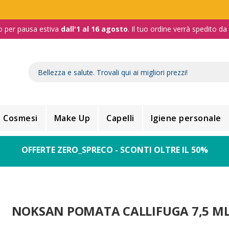
o per pausa estiva
dall'1 al 16 agosto
. Il tuo ordine verrà spedito d
Cosmesi
Make Up
Capelli
Igiene personale
OFFERTE ZERO_SPRECO - SCONTI OLTRE IL 50%
NOKSAN POMATA CALLIFUGA 7,5 M