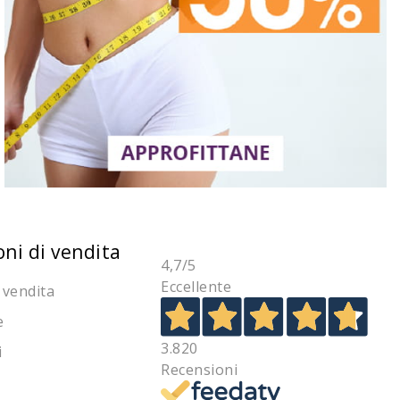
oni di vendita
4,7
/5
Eccellente
 vendita
e
3.820
i
Recensioni