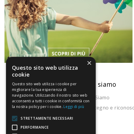
×
Questo sito web utilizza
cookie
La nostra convenienza
Chi siamo
Questo sito web utilizza i cookie per
migliorare la tua esperienza di
navigazione. Utilizzando il nostro sito web
Il risparmio che fa ambiente
Chi Siamo
acconsenti a tutti i cookie in conformità con
la nostra policy per i cookie.
Leggi di più
Il nostro manifesto
Sostegno e riconos
Il blog
STRETTAMENTE NECESSARI
Perché fidarti
PERFORMANCE