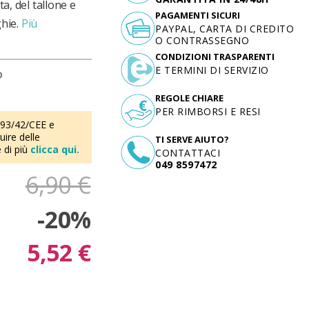
ta, del tallone e
PAGAMENTI SICURI
hie.
Più
PAYPAL, CARTA DI CREDITO
O CONTRASSEGNO
CONDIZIONI TRASPARENTI
E TERMINI DI SERVIZIO
D
REGOLE CHIARE
PER RIMBORSI E RESI
 93/42/CEE e
ire delle
TI SERVE AIUTO?
 di più
clicca qui.
CONTATTACI
049 8597472
6,90 €
-20%
5,52 €