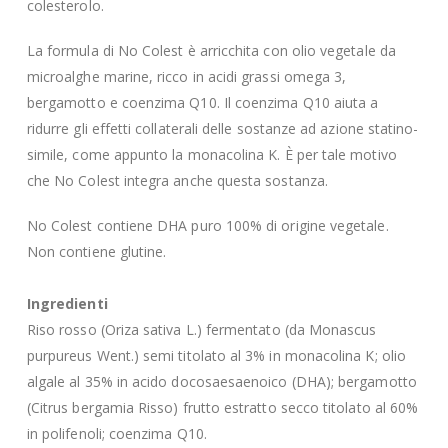
colesterolo.
La formula di No Colest è arricchita con olio vegetale da
microalghe marine, ricco in acidi grassi omega 3,
bergamotto e coenzima Q10. Il coenzima Q10 aiuta a
ridurre gli effetti collaterali delle sostanze ad azione statino-
simile, come appunto la monacolina K. È per tale motivo
che No Colest integra anche questa sostanza.
No Colest contiene DHA puro 100% di origine vegetale.
Non contiene glutine.
Ingredienti
Riso rosso (Oriza sativa L.) fermentato (da Monascus
purpureus Went.) semi titolato al 3% in monacolina K; olio
algale al 35% in acido docosaesaenoico (DHA); bergamotto
(Citrus bergamia Risso) frutto estratto secco titolato al 60%
in polifenoli; coenzima Q10.