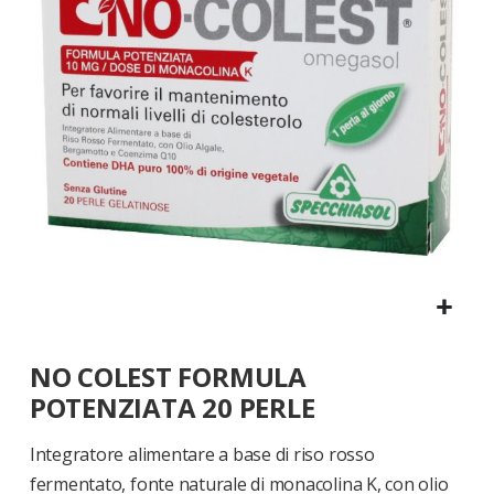
di
immagini
Vai
NO COLEST FORMULA
all'inizio
della
POTENZIATA 20 PERLE
galleria
di
Integratore alimentare a base di riso rosso
immagini
fermentato, fonte naturale di monacolina K, con olio