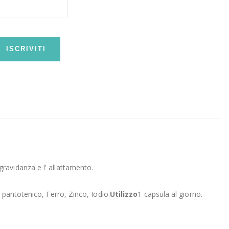
ISCRIVITI
ravidanza e l' allattamento.
 pantotenico, Ferro, Zinco, Iodio.
Utilizzo
1 capsula al giorno.