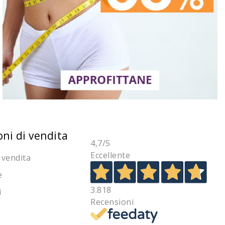
oni di vendita
4,7
/5
Eccellente
 vendita
e
3.818
i
Recensioni