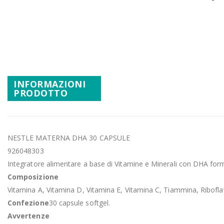
Promozioni
Vai
Mistery Box
all'inizio
della
galleria
di
immagini
INFORMAZIONI
PRODOTTO
NESTLE MATERNA DHA 30 CAPSULE
926048303
Integratore alimentare a base di Vitamine e Minerali con DHA form
Composizione
Vitamina A, Vitamina D, Vitamina E, Vitamina C, Tiammina, Riboflav
Confezione
30 capsule softgel.
Avvertenze