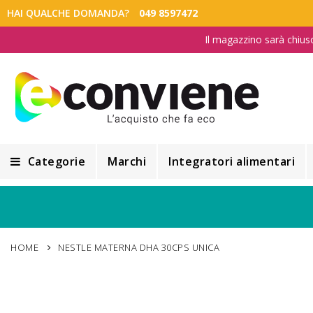
HAI QUALCHE DOMANDA?
049 8597472
Il magazzino sarà chius
Categorie
Marchi
Integratori alimentari
Integratori alimentari
Alimentazione e Dietetica
HOME
NESTLE MATERNA DHA 30CPS UNICA
Cosmesi
Cosmetici Naturali