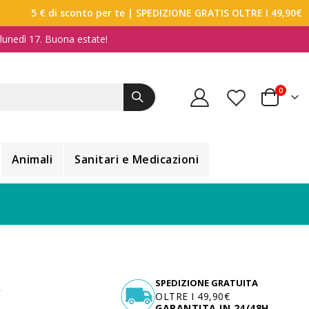
5 € di sconto per te
| SPEDIZIONE GRATIS OLTRE I 49,90€
a lunedì 17. Buona estate!
elemen
0
Carrello
Animali
Sanitari e Medicazioni
A
SPEDIZIONE GRATUITA
OLTRE I 49,90€
GARANTITA IN 24/48H