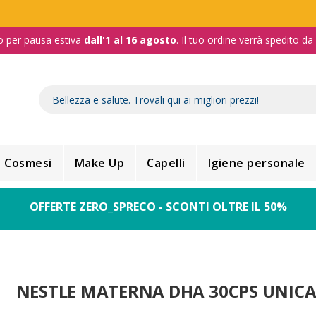
o per pausa estiva
dall'1 al 16 agosto
. Il tuo ordine verrà spedito d
Cosmesi
Make Up
Capelli
Igiene personale
OFFERTE ZERO_SPRECO - SCONTI OLTRE IL 50%
NESTLE MATERNA DHA 30CPS UNIC