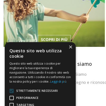
×
Questo sito web utilizza
cookie
La nostra convenienza
Chi siamo
Questo sito web utilizza i cookie per
migliorare la tua esperienza di
navigazione. Utilizzando il nostro sito web
Il risparmio che fa ambiente
Chi Siamo
acconsenti a tutti i cookie in conformità con
la nostra policy per i cookie.
Leggi di più
Il nostro manifesto
Sostegno e riconos
Il blog
STRETTAMENTE NECESSARI
Perché fidarti
PERFORMANCE
TARGETING