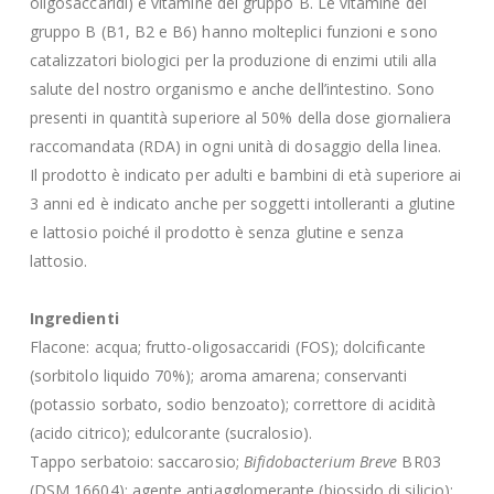
oligosaccaridi) e vitamine del gruppo B. Le vitamine del
gruppo B (B1, B2 e B6) hanno molteplici funzioni e sono
catalizzatori biologici per la produzione di enzimi utili alla
salute del nostro organismo e anche dell’intestino. Sono
presenti in quantità superiore al 50% della dose giornaliera
raccomandata (RDA) in ogni unità di dosaggio della linea.
Il prodotto è indicato per adulti e bambini di età superiore ai
3 anni ed è indicato anche per soggetti intolleranti a glutine
e lattosio poiché il prodotto è senza glutine e senza
lattosio.
Ingredienti
Flacone: acqua; frutto-oligosaccaridi (FOS); dolcificante
(sorbitolo liquido 70%); aroma amarena; conservanti
(potassio sorbato, sodio benzoato); correttore di acidità
(acido citrico); edulcorante (sucralosio).
Tappo serbatoio: saccarosio;
Bifidobacterium Breve
BR03
(DSM 16604); agente antiagglomerante (biossido di silicio);