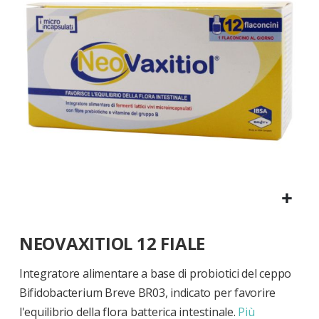
di
immagini
Vai
NEOVAXITIOL 12 FIALE
all'inizio
della
galleria
Integratore alimentare a base di probiotici del ceppo
di
Bifidobacterium Breve BR03, indicato per favorire
immagini
l'equilibrio della flora batterica intestinale.
Più