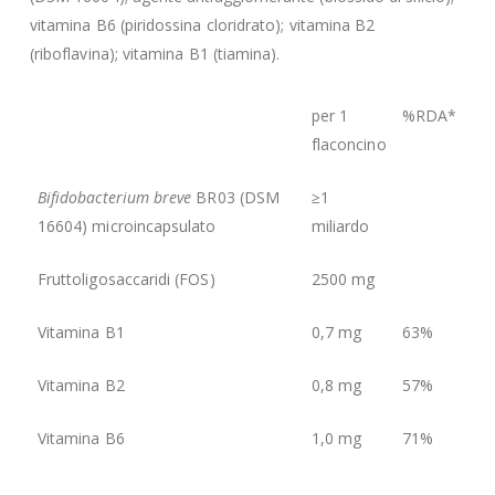
vitamina B6 (piridossina cloridrato); vitamina B2
(riboflavina); vitamina B1 (tiamina).
per 1
%RDA*
flaconcino
Bifidobacterium breve
BR03 (DSM
≥1
16604) microincapsulato
miliardo
Fruttoligosaccaridi (FOS)
2500 mg
Vitamina B1
0,7 mg
63%
Vitamina B2
0,8 mg
57%
Vitamina B6
1,0 mg
71%