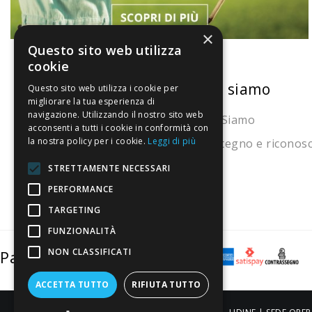
×
Questo sito web utilizza
cookie
La nostra convenienza
Chi siamo
Questo sito web utilizza i cookie per
migliorare la tua esperienza di
navigazione. Utilizzando il nostro sito web
Il risparmio che fa ambiente
Chi Siamo
acconsenti a tutti i cookie in conformità con
la nostra policy per i cookie.
Leggi di più
Il nostro manifesto
Sostegno e riconos
Il blog
STRETTAMENTE NECESSARI
Perché fidarti
PERFORMANCE
TARGETING
Vendi con noi
FUNZIONALITÀ
NON CLASSIFICATI
Pagamenti sicuri
ACCETTA TUTTO
RIFIUTA TUTTO