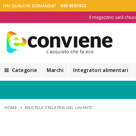
HAI QUALCHE DOMANDA?
049 8597472
Il magazzino sarà chius
Categorie
Marchi
Integratori alimentari
Integratori alimentari
Alimentazione e Dietetica
HOME
MUSTELA STELATRIA GEL LAVANTE
Cosmesi
Cosmetici Naturali