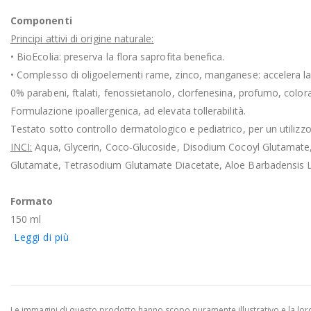
Componenti
Principi attivi di origine naturale:
• BioEcolia: preserva la flora saprofita benefica.
• Complesso di oligoelementi rame, zinco, manganese: accelera la
0% parabeni, ftalati, fenossietanolo, clorfenesina, profumo, colora
Formulazione ipoallergenica, ad elevata tollerabilità.
Testato sotto controllo dermatologico e pediatrico, per un utilizzo
INCI:
Aqua, Glycerin, Coco-Glucoside, Disodium Cocoyl Glutamate, 
Glutamate, Tetrasodium Glutamate Diacetate, Aloe Barbadensis L
Formato
150 ml
Leggi di più
Le immagini di questo prodotto hanno scopo puramente illustrativo e la loro 