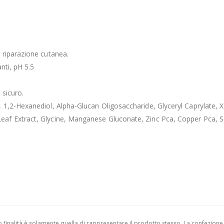
 riparazione cutanea.
nti, pH 5.5
 sicuro.
1,2-Hexanediol, Alpha-Glucan Oligosaccharide, Glyceryl Caprylate, X
eaf Extract, Glycine, Manganese Gluconate, Zinc Pca, Copper Pca, S
finalità è solamente quella di rappresentare il prodotto stesso. La confezione