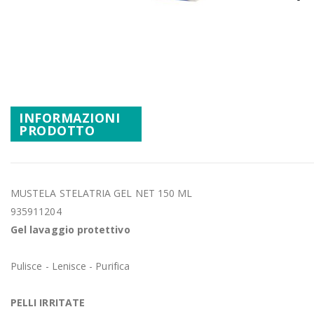
Promozioni
Vai
Mistery Box
all'inizio
della
galleria
di
immagini
INFORMAZIONI
PRODOTTO
MUSTELA STELATRIA GEL NET 150 ML
935911204
Gel lavaggio protettivo
Pulisce - Lenisce - Purifica
PELLI IRRITATE