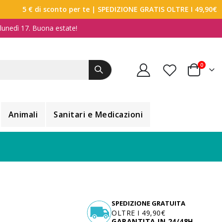
5 € di sconto per te
| SPEDIZIONE GRATIS OLTRE I 49,90€
a lunedì 17. Buona estate!
elemen
0
Carrello
Animali
Sanitari e Medicazioni
SPEDIZIONE GRATUITA
OLTRE I 49,90€
GARANTITA IN 24/48H