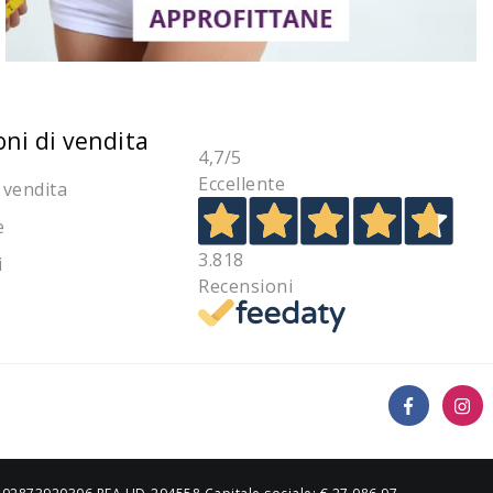
oni di vendita
4,7
/5
Eccellente
 vendita
e
3.818
i
Recensioni