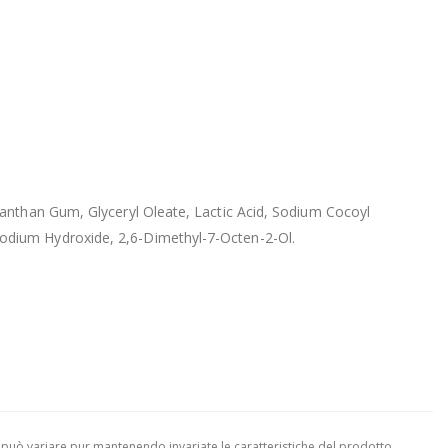
anthan Gum, Glyceryl Oleate, Lactic Acid, Sodium Cocoyl
odium Hydroxide, 2,6-Dimethyl-7-Octen-2-Ol.
 può variare pur mantenendo invariate le caratteristiche del prodotto.