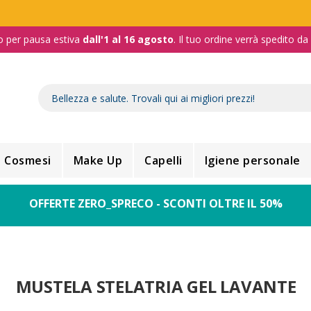
o per pausa estiva
dall'1 al 16 agosto
. Il tuo ordine verrà spedito d
Cosmesi
Make Up
Capelli
Igiene personale
OFFERTE ZERO_SPRECO - SCONTI OLTRE IL 50%
MUSTELA STELATRIA GEL LAVANTE