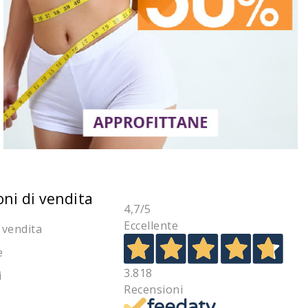
oni di vendita
4,7
/5
Eccellente
 vendita
e
3.818
i
Recensioni