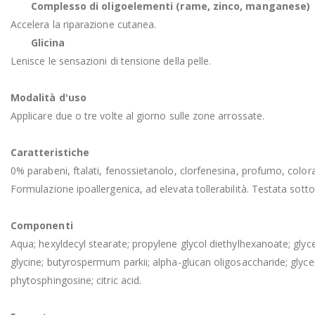
Complesso di oligoelementi (rame, zinco, manganese)
Accelera la riparazione cutanea.
Glicina
Lenisce le sensazioni di tensione della pelle.
Modalità d'uso
Applicare due o tre volte al giorno sulle zone arrossate.
Caratteristiche
0% parabeni, ftalati, fenossietanolo, clorfenesina, profumo, colora
Formulazione ipoallergenica, ad elevata tollerabilità. Testata sotto
Componenti
Aqua; hexyldecyl stearate; propylene glycol diethylhexanoate; glycer
glycine; butyrospermum parkii; alpha-glucan oligosaccharide; glyc
phytosphingosine; citric acid.