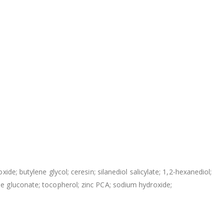
de; butylene glycol; ceresin; silanediol salicylate; 1,2-hexanediol;
se gluconate; tocopherol; zinc PCA; sodium hydroxide;