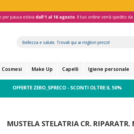
o per pausa estiva
dall'1 al 16 agosto
. Il tuo ordine verrà spedito d
Cosmesi
Make Up
Capelli
Igiene personale
OFFERTE ZERO_SPRECO - SCONTI OLTRE IL 50%
MUSTELA STELATRIA CR. RIPARATR. 