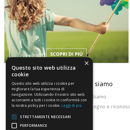
×
Questo sito web utilizza
cookie
La nostra convenienza
Chi siamo
Questo sito web utilizza i cookie per
migliorare la tua esperienza di
navigazione. Utilizzando il nostro sito web
Il risparmio che fa ambiente
Chi Siamo
acconsenti a tutti i cookie in conformità con
la nostra policy per i cookie.
Leggi di più
Il nostro manifesto
Sostegno e riconos
Il blog
STRETTAMENTE NECESSARI
Perché fidarti
PERFORMANCE