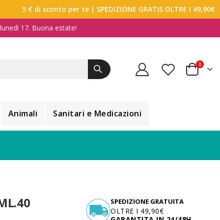
5 € di sconto per te
| SPEDIZIONE GRATIS OLTRE I 49,90€
a lunedì 17. Buona estate!
elemen
0
Carrello
Animali
Sanitari e Medicazioni
ML.40
SPEDIZIONE GRATUITA
OLTRE I 49,90€
GARANTITA IN 24/48H