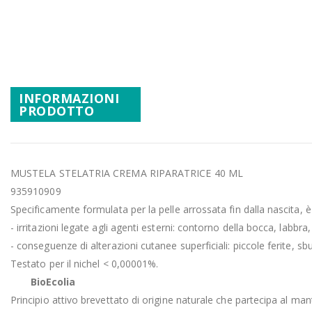
Promozioni
Vai
all'inizio
Mistery Box
della
galleria
di
INFORMAZIONI
immagini
PRODOTTO
MUSTELA STELATRIA CREMA RIPARATRICE 40 ML
935910909
Specificamente formulata per la pelle arrossata fin dalla nascita, 
- irritazioni legate agli agenti esterni: contorno della bocca, labbra
- conseguenze di alterazioni cutanee superficiali: piccole ferite, sbuc
Testato per il nichel < 0,00001%.
BioEcolia
Principio attivo brevettato di origine naturale che partecipa al ma