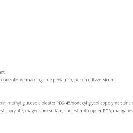
nti.
 controllo dermatologico e pediatrico, per un utilizzo sicuro.
in; methyl glucose dioleate; PEG-45/dodecyl glycol copolymer; zinc oxi
eryl caprylate; magnesium sulfate; cholesterol; copper PCA; mangane