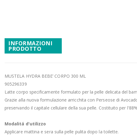
Promozioni
Vai
all'inizio
Mistery Box
della
galleria
di
INFORMAZIONI
immagini
PRODOTTO
MUSTELA HYDRA BEBE’ CORPO 300 ML
905296339
Latte corpo specificamente formulato per la pelle delicata del bamb
Grazie alla nuova formulazione arricchita con Perseose di Avocado®
preservando il capitale cellulare della sua pelle. Costituito per l'88%
Modalitá d'utilizzo
Applicare mattina e sera sulla pelle pulita dopo la toilette.