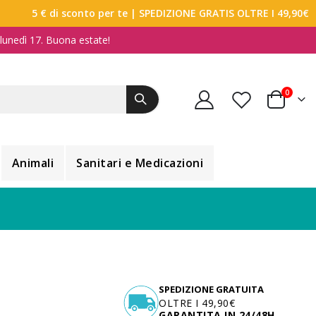
5 € di sconto per te
| SPEDIZIONE GRATIS OLTRE I 49,90€
a lunedì 17. Buona estate!
elemen
0
Carrello
Animali
Sanitari e Medicazioni
SPEDIZIONE GRATUITA
OLTRE I 49,90€
GARANTITA IN 24/48H