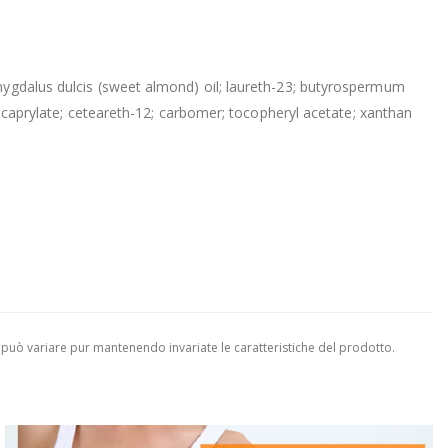
amygdalus dulcis (sweet almond) oil; laureth-23; butyrospermum
yl caprylate; ceteareth-12; carbomer; tocopheryl acetate; xanthan
 può variare pur mantenendo invariate le caratteristiche del prodotto.