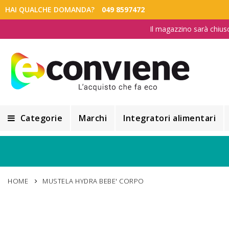
HAI QUALCHE DOMANDA?
049 8597472
Il magazzino sarà chius
Categorie
Marchi
Integratori alimentari
Integratori alimentari
Alimentazione e Dietetica
HOME
MUSTELA HYDRA BEBE' CORPO
Cosmesi
Cosmetici Naturali