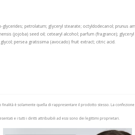
o-glycerides; petrolatum; glyceryl stearate; octyldodecanol; prunus 
nensis (jojoba) seed oil; cetearyl alcohol; parfum (fragrance); glycer
ycol; persea gratissima (avocado) fruit extract; citric acid.
finalità è solamente quella di rappresentare il prodotto stesso. La confezione
entati e i tutti i diritti attribuibili ad essi sono dei legittimi proprietari.