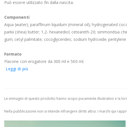
Può essere utilizzato fin dalla nascita.
Componenti
Aqua (water); paraffinum liquidum (mineral oil); hydrogenated coc
parkii (shea) butter; 1,2- hexanediol; ceteareth-20; simmondsia chi
gum; cetyl palmitate; cocoglycerides; sodium hydroxide; pentylene gl
Formato
Flacone con erogatore da 300 ml e 500 ml.
Leggi di più
Le immagini di questo prodotto hanno scopo puramente illustrativo e la loro 
Nella pubblicazione non si intende infrangere diritti altrui.
I marchi qui rappres