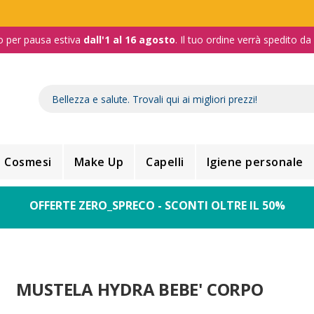
o per pausa estiva
dall'1 al 16 agosto
. Il tuo ordine verrà spedito d
Cosmesi
Make Up
Capelli
Igiene personale
OFFERTE ZERO_SPRECO - SCONTI OLTRE IL 50%
MUSTELA HYDRA BEBE' CORPO