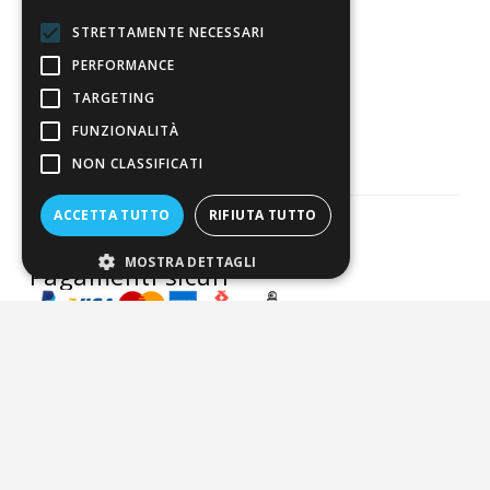
Eccellente
STRETTAMENTE NECESSARI
PERFORMANCE
3.821
TARGETING
Recensioni
FUNZIONALITÀ
NON CLASSIFICATI
ACCETTA TUTTO
RIFIUTA TUTTO
MOSTRA DETTAGLI
Pagamenti sicuri
ALDIGIÙ S.R.L. | Via Cortazzis 15 33100 - UDINE | SEDE
OPERATIVA: Via del Progresso 3 - Padova | PEC:
aldigiusrl@pec.it | C.F. e P.IVA 02873920306 REA UD-294558