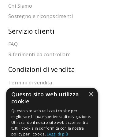
Chi Siamo
Sostegno e riconoscimenti
Servizio clienti
FAQ
Riferimenti da controllare
Condizioni di vendita
Termini di vendita
×
Spedizione
Questo sito web utilizza
cookie
Pagamenti
Questo sito web utilizza i cookie per
Resi
migliorare la tua esperienza di navigazione.
Utilizzando il nostro sito web acconsenti a
tutti i cookie in conformità con la nostra
4,7
/5
policy per i cookie.
Leggi di più