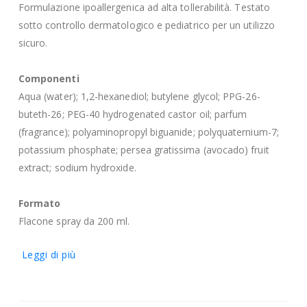
Formulazione ipoallergenica ad alta tollerabilità. Testato
sotto controllo dermatologico e pediatrico per un utilizzo
sicuro.
Componenti
Aqua (water); 1,2-hexanediol; butylene glycol; PPG-26-
buteth-26; PEG-40 hydrogenated castor oil; parfum
(fragrance); polyaminopropyl biguanide; polyquaternium-7;
potassium phosphate; persea gratissima (avocado) fruit
extract; sodium hydroxide.
Formato
Flacone spray da 200 ml.
Leggi di più