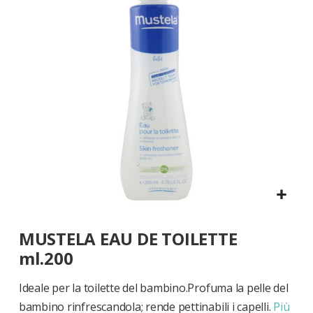
di
immagini
Vai
MUSTELA EAU DE TOILETTE
all'inizio
della
ml.200
galleria
di
Ideale per la toilette del bambino.Profuma la pelle del
immagini
bambino rinfrescandola; rende pettinabili i capelli.
Più