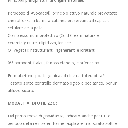
Principali principi attivi di origine naturale:
Perseose di Avocado®: principio attivo naturale brevettato
che rafforza la barriera cutanea preservando il capitale
cellulare della pelle.
Complesso nutri-protettivo (Cold Cream naturale +
ceramidi): nutre, rilipidizza, lenisce.
Oli vegetali: ristrutturanti, rigeneranti e idratanti.
0% parabeni, ftalati, fenossietanolo, clorfenesina.
Formulazione ipoallergenica ad elevata tollerabilità*.
Testato sotto controllo dermatologico e pediatrico, per un
utilizzo sicuro.
MODALITA' DI UTILIZZO:
Dal primo mese di gravidanza, indicato anche per tutto il
periodo della remise en forme, applicare uno strato sottile