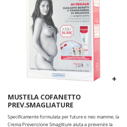
di
immagini
Vai
MUSTELA COFANETTO
all'inizio
della
PREV.SMAGLIATURE
galleria
di
Specificamente formulata per future e neo mamme, la
immagini
Crema Prevenzione Smagliture aiuta a prevenire la