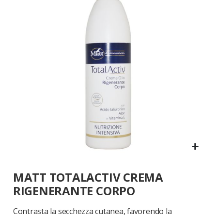
galleria
di
immagini
Vai
MATT TOTALACTIV CREMA
all'inizio
della
RIGENERANTE CORPO
galleria
di
Contrasta la secchezza cutanea, favorendo la
immagini