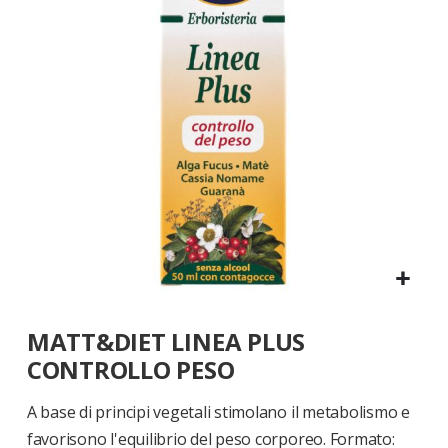
di
immagini
Vai
MATT&DIET LINEA PLUS
all'inizio
della
CONTROLLO PESO
galleria
di
A base di principi vegetali stimolano il metabolismo e
immagini
favorisono l'equilibrio del peso corporeo. Formato: