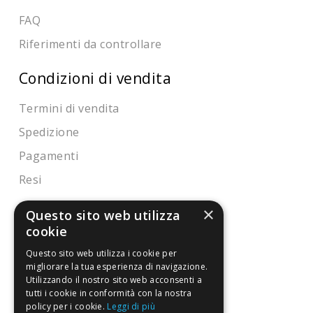
FAQ
Riferimenti da controllare
Condizioni di vendita
Termini di vendita
Spedizione
Pagamenti
Resi
×
Questo sito web utilizza
4,7
/5
cookie
Eccellente
Questo sito web utilizza i cookie per
migliorare la tua esperienza di navigazione.
Utilizzando il nostro sito web acconsenti a
3.818
tutti i cookie in conformità con la nostra
Recensioni
policy per i cookie.
Leggi di più