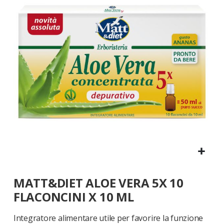
galleria
di
immagini
Vai
MATT&DIET ALOE VERA 5X 10
all'inizio
della
FLACONCINI X 10 ML
galleria
di
Integratore alimentare utile per favorire la funzione
immagini