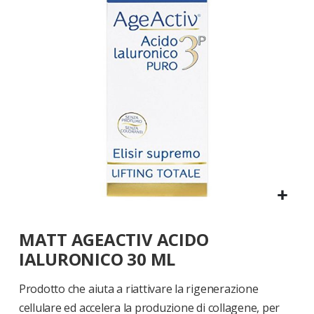
di
immagini
Vai
MATT AGEACTIV ACIDO
all'inizio
della
IALURONICO 30 ML
galleria
di
Prodotto che aiuta a riattivare la rigenerazione
immagini
cellulare ed accelera la produzione di collagene, per