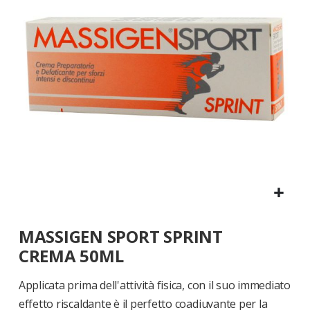
di
immagini
Vai
MASSIGEN SPORT SPRINT
all'inizio
della
CREMA 50ML
galleria
di
Applicata prima dell'attività fisica, con il suo immediato
immagini
effetto riscaldante è il perfetto coadiuvante per la