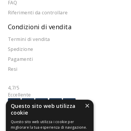
FAQ
Riferimenti da controllare
Condizioni di vendita
Termini di vendita
Spedizione
Pagamenti
Resi
4,7
/5
Eccellente
×
Questo sito web utilizza
cookie
3.818
Recensioni
Questo sito web utilizza i cookie per
migliorare la tua esperienza di navigazione.